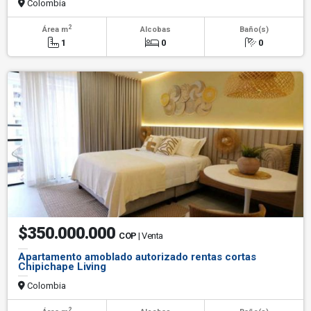
Colombia
2
Área m
Alcobas
Baño(s)
1
0
0
$350.000.000
COP
| Venta
Apartamento amoblado autorizado rentas cortas
Chipichape Living
Colombia
2