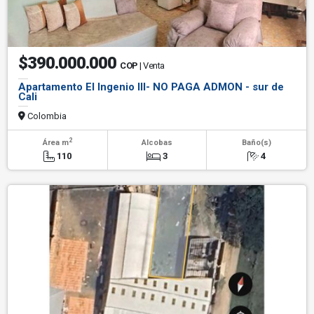
$390.000.000
COP
| Venta
Apartamento El Ingenio III- NO PAGA ADMON - sur de
Cali
Colombia
2
Área m
Alcobas
Baño(s)
110
3
4