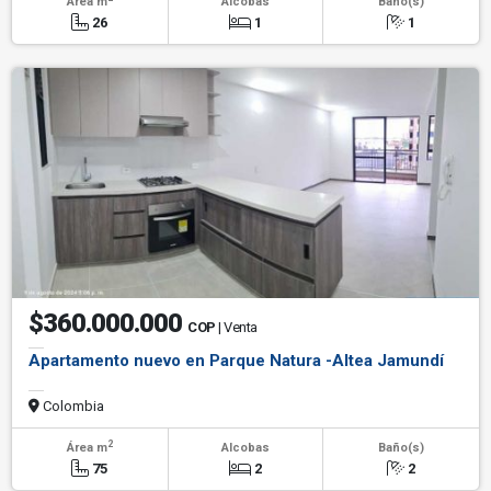
Área m
Alcobas
Baño(s)
26
1
1
$360.000.000
COP
| Venta
Apartamento nuevo en Parque Natura -Altea Jamundí
Colombia
2
Área m
Alcobas
Baño(s)
75
2
2