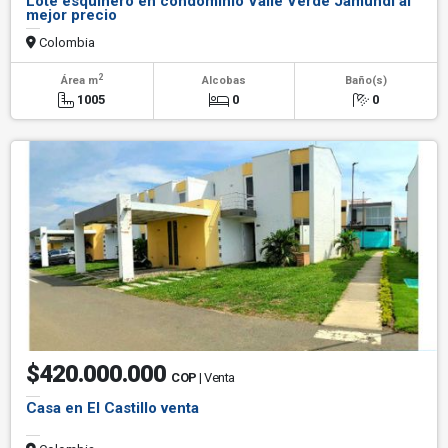
Lote esquinero en condominio Valle Verde Jamundí al
mejor precio
Colombia
2
Área m
Alcobas
Baño(s)
1005
0
0
$420.000.000
COP
| Venta
Casa en El Castillo venta