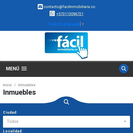
contacto@facilinmobiliaria.co
+573113096721
Select Language
▼
MENÚ
Inicio
Inmuebles
Inmuebles
Ciudad:
Todos
Localidad: