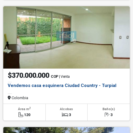
$370.000.000
COP
| Venta
Vendemos casa esquinera Ciudad Country - Turpial
Colombia
2
Área m
Alcobas
Baño(s)
120
3
3