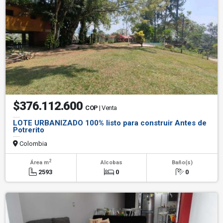
$376.112.600
COP
| Venta
LOTE URBANIZADO 100% listo para construir Antes de
Potrerito
Colombia
2
Área m
Alcobas
Baño(s)
2593
0
0