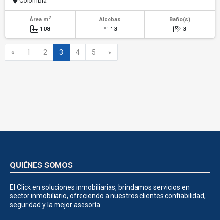
Colombia
2
Área m
Alcobas
Baño(s)
108
3
3
Anterior
Siguiente
«
1
2
3
4
5
»
QUIÉNES SOMOS
El Click en soluciones inmobiliarias, brindamos servicios en
sector inmobiliario, ofreciendo a nuestros clientes confiabilidad,
seguridad y la mejor asesoría.