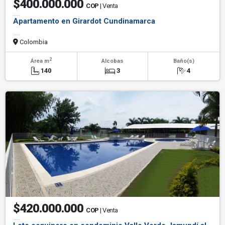
$400.000.000
COP
| Venta
Apartamento en Girardot Cundinamarca
Colombia
2
Área m
Alcobas
Baño(s)
140
3
4
$420.000.000
COP
| Venta