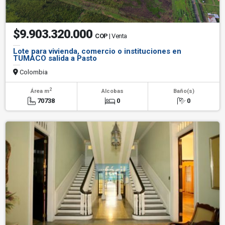
$9.903.320.000
COP
| Venta
Lote para vivienda, comercio o instituciones en
TUMACO salida a Pasto
Colombia
2
Área m
Alcobas
Baño(s)
70738
0
0