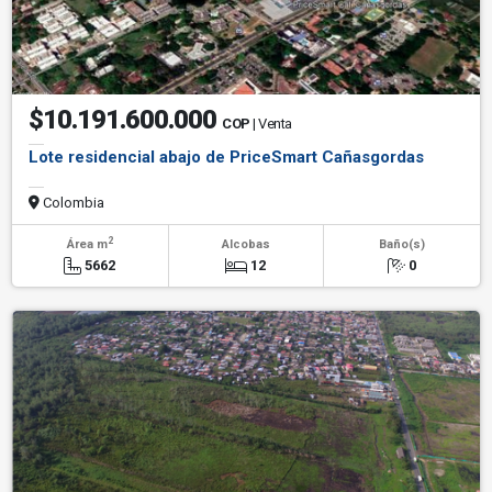
$10.191.600.000
COP
| Venta
Lote residencial abajo de PriceSmart Cañasgordas
Colombia
2
Área m
Alcobas
Baño(s)
5662
12
0