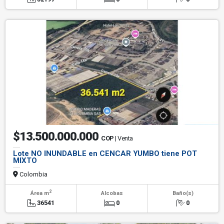
$13.500.000.000
COP
| Venta
Lote NO INUNDABLE en CENCAR YUMBO tiene POT
MIXTO
Colombia
2
Área m
Alcobas
Baño(s)
36541
0
0