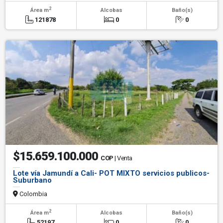
2
Área m
Alcobas
Baño(s)
121878
0
0
$15.659.100.000
COP
| Venta
Lote vía Jamundí a Cali- POT MIXTO servicios publicos-
Suburbano
Colombia
2
Área m
Alcobas
Baño(s)
52197
0
0