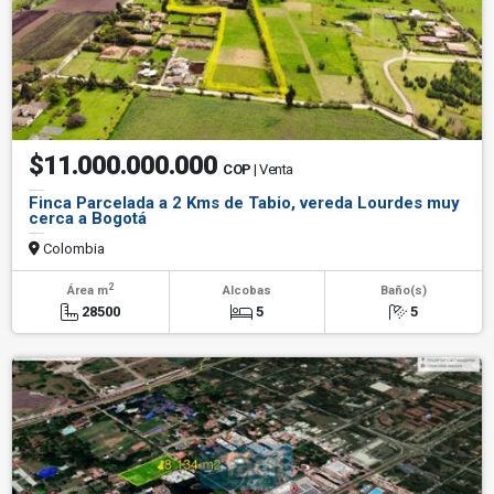
$11.000.000.000
COP
| Venta
Finca Parcelada a 2 Kms de Tabio, vereda Lourdes muy
cerca a Bogotá
Colombia
2
Área m
Alcobas
Baño(s)
28500
5
5