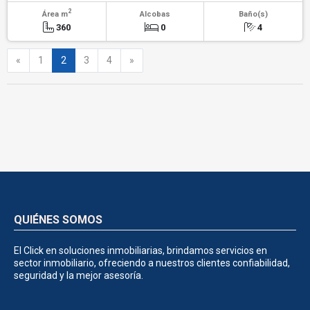
2
Área m
Alcobas
Baño(s)
360
0
4
Anterior
Siguiente
«
1
2
3
4
»
QUIÉNES SOMOS
El Click en soluciones inmobiliarias, brindamos servicios en
sector inmobiliario, ofreciendo a nuestros clientes confiabilidad,
seguridad y la mejor asesoría.