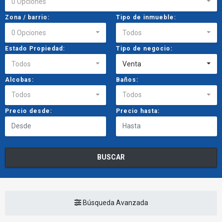
0 Opciones
Zona / barrio:
Tipo de inmueble:
0 Opciones
Todos
Estado Propiedad:
Tipo de negocio:
Todos
Venta
Alcobas:
Baños:
Todos
Todos
Precio desde:
Precio hasta:
BUSCAR
Búsqueda Avanzada