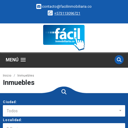
contacto@facilinmobiliaria.co
+573113096721
MENÚ
Inicio
Inmuebles
Inmuebles
Ciudad:
Todos
Localidad: