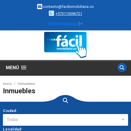
contacto@facilinmobiliaria.co
+573113096721
Select Language
▼
MENÚ
Inicio
Inmuebles
Inmuebles
Ciudad:
Todos
Localidad: