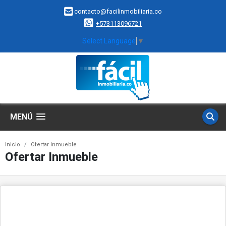
contacto@facilinmobiliaria.co
+573113096721
Select Language
▼
MENÚ
Inicio
Ofertar Inmueble
Ofertar Inmueble