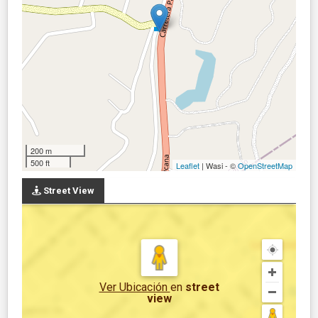
200 m
500 ft
Leaflet
| Wasi - ©
OpenStreetMap
Street View
Ver Ubicación
en
street
view