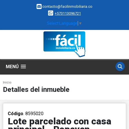
contacto@facilinmobiliaria.co
+573113096721
Select Language
▼
MENÚ
Inicio
Detalles del inmueble
Código
. 8595020
Lote parcelado con casa