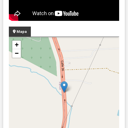
Mapa
+
−