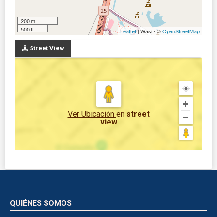
200 m
500 ft
Leaflet
| Wasi - ©
OpenStreetMap
Street View
Ver Ubicación
en
street
view
QUIÉNES SOMOS