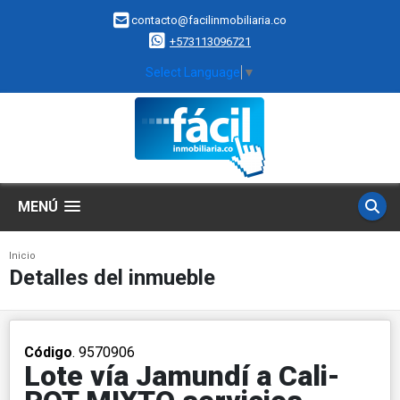
contacto@facilinmobiliaria.co
+573113096721
Select Language
▼
MENÚ
Inicio
Detalles del inmueble
Código
. 9570906
Lote vía Jamundí a Cali-