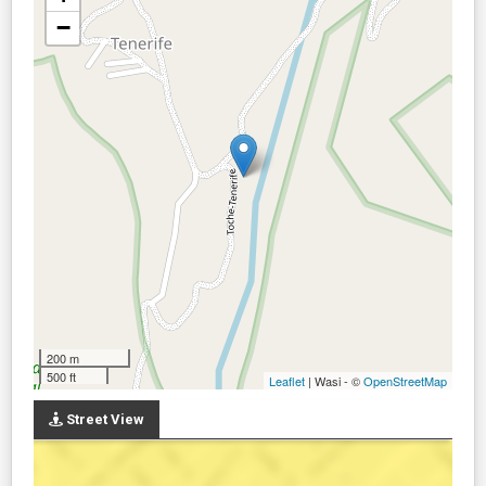
−
200 m
500 ft
Leaflet
| Wasi - ©
OpenStreetMap
Street View