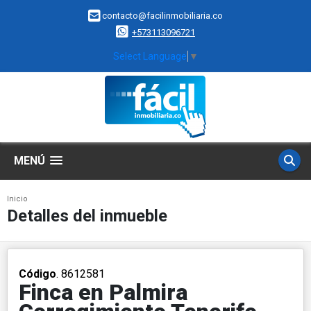
contacto@facilinmobiliaria.co
+573113096721
Select Language
▼
MENÚ
Inicio
Detalles del inmueble
Código
. 8612581
Finca en Palmira