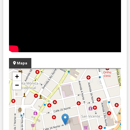
Mapa
+
−