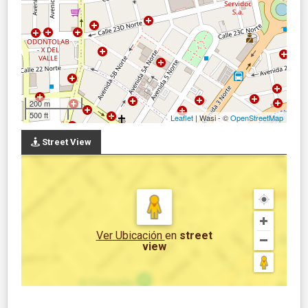
200 m
500 ft
Leaflet
| Wasi - ©
OpenStreetMap
Street View
Ver Ubicación
en
street
view