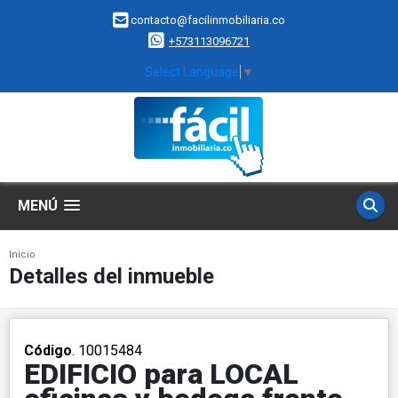
contacto@facilinmobiliaria.co
+573113096721
Select Language
▼
MENÚ
Inicio
Detalles del inmueble
Código
. 10015484
EDIFICIO para LOCAL