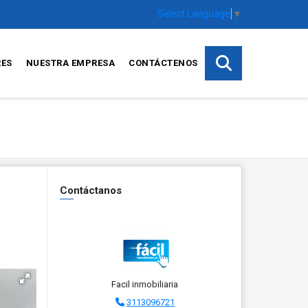
Select Language
▼
RES
NUESTRA EMPRESA
CONTÁCTENOS
Contáctanos
Facil inmobiliaria
3113096721