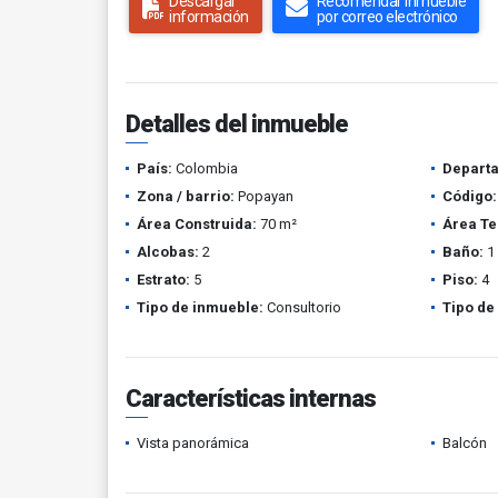
Descargar
Recomendar inmueble
información
por correo electrónico
Detalles del inmueble
País:
Colombia
Depart
Zona / barrio:
Popayan
Código:
Área Construida:
70 m²
Área Te
Alcobas:
2
Baño:
1
Estrato:
5
Piso:
4
Tipo de inmueble:
Consultorio
Tipo de
Características internas
Vista panorámica
Balcón