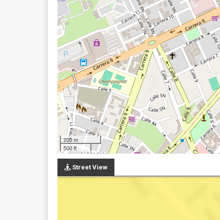
200 m
500 ft
Street View