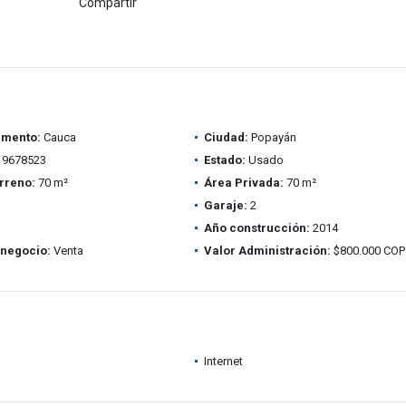
Compartir
amento:
Cauca
Ciudad:
Popayán
9678523
Estado:
Usado
rreno:
70 m²
Área Privada:
70 m²
Garaje:
2
Año construcción:
2014
 negocio:
Venta
Valor Administración:
$800.000 COP
Internet