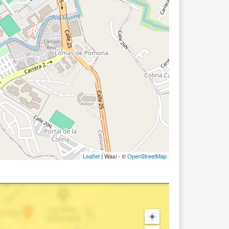
Leaflet
| Wasi - ©
OpenStreetMap