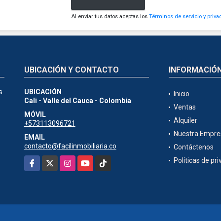
Al enviar tus datos aceptas los
Términos de servicio y priva
UBICACIÓN Y CONTACTO
INFORMACIÓ
s
UBICACIÓN
Inicio
Cali - Valle del Cauca - Colombia
Ventas
MÓVIL
Alquiler
+573113096721
Nuestra Empre
EMAIL
contacto@facilinmobiliaria.co
Contáctenos
Facebook
X
Instagram
YouTube
TikTok
Políticas de pr