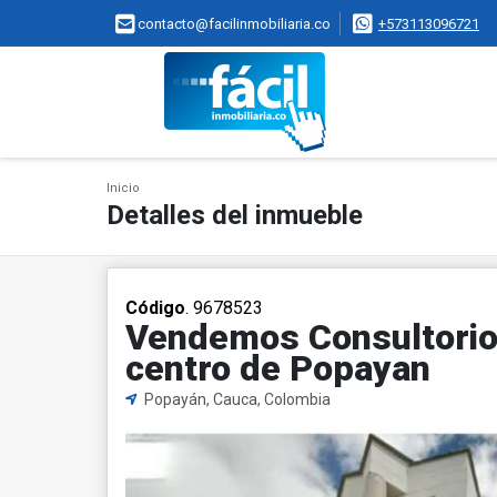
contacto@facilinmobiliaria.co
+573113096721
Inicio
Detalles del inmueble
Código
. 9678523
Vendemos Consultorio
centro de Popayan
Popayán, Cauca, Colombia