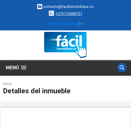
contacto@facilinmobiliaria.co
+573113096721
Select Language
▼
MENÚ
Inicio
Detalles del inmueble