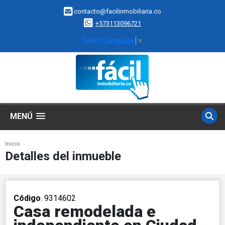
contacto@facilinmobiliaria.co
+573113096721
Select Language
▼
MENÚ
Inicio
Detalles del inmueble
Código
. 9314602
Casa remodelada e