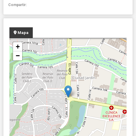
Compartir:
Mapa
+
−