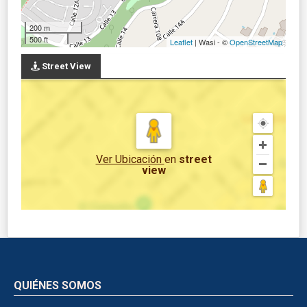
200 m
500 ft
Leaflet
| Wasi - ©
OpenStreetMap
Street View
Ver Ubicación
en
street
view
QUIÉNES SOMOS