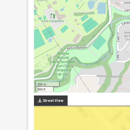
200 m
500 ft
Street View