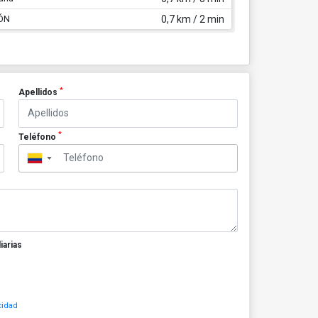
ÓN
0,7 km / 2 min
*
Apellidos
*
Teléfono
▼
iarias
cidad