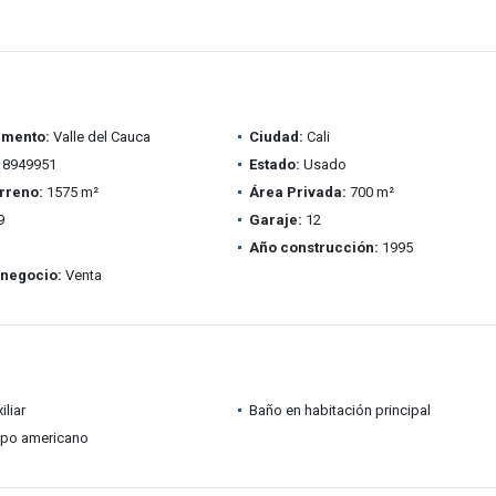
amento:
Valle del Cauca
Ciudad:
Cali
8949951
Estado:
Usado
rreno:
1575 m²
Área Privada:
700 m²
9
Garaje:
12
Año construcción:
1995
 negocio:
Venta
iliar
Baño en habitación principal
ipo americano