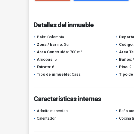
Detalles del inmueble
País:
Colombia
Depart
Zona / barrio:
Sur
Código:
Área Construida:
700 m²
Área Te
Alcobas:
5
Baños:
Estrato:
6
Piso:
2
Tipo de inmueble:
Casa
Tipo de
Características internas
Admite mascotas
Baño aux
Calentador
Cocina t