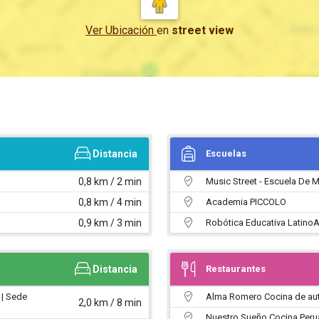
Ver Ubicación
en
street view
Distancia
Escuelas
0,8 km / 2 min
Music Street - Escuela De 
0,8 km / 4 min
Academia PICCOLO
0,9 km / 3 min
Robótica Educativa Latino
Distancia
Restaurantes
 | Sede
Alma Romero Cocina de au
2,0 km / 8 min
Nuestro Sueño Cocina Peru