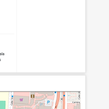
ala
s