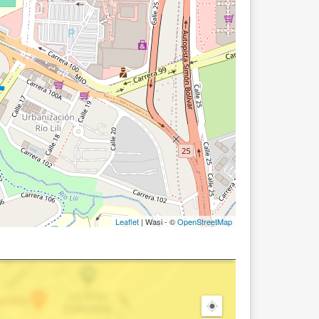
Leaflet
| Wasi - ©
OpenStreetMap