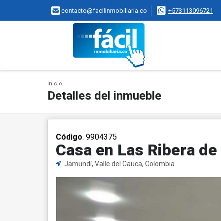
contacto@facilinmobiliaria.co
+573113096721
Inicio
Detalles del inmueble
Código
. 9904375
Casa en Las Ribera d
Jamundí, Valle del Cauca, Colombia