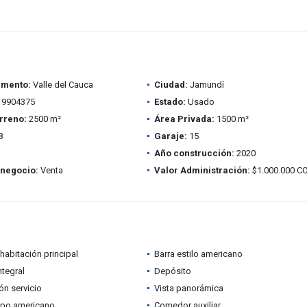
amento:
Valle del Cauca
Ciudad:
Jamundí
9904375
Estado:
Usado
rreno:
2500 m²
Área Privada:
1500 m²
8
Garaje:
15
Año construcción:
2020
 negocio:
Venta
Valor Administración:
$1.000.000 C
habitación principal
Barra estilo americano
ntegral
Depósito
ón servicio
Vista panorámica
ipo americano
Comedor auxiliar