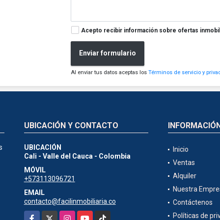
Acepto recibir información sobre ofertas inmobil
Enviar formulario
Al enviar tus datos aceptas los
Términos de servicio y priva
UBICACIÓN Y CONTACTO
INFORMACIÓ
s
UBICACIÓN
Inicio
Cali - Valle del Cauca - Colombia
Ventas
MÓVIL
Alquiler
+573113096721
Nuestra Empre
EMAIL
contacto@facilinmobiliaria.co
Contáctenos
Facebook
X
Instagram
YouTube
TikTok
Políticas de pr