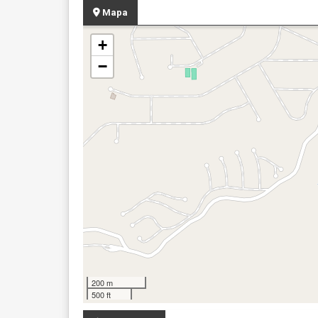
Mapa
+
−
200 m
500 ft