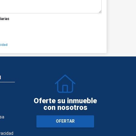
iarias
cidad
N
Oferte su inmueble
con nosotros
sa
OFERTAR
ivacidad