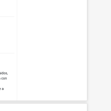
idos,
a con
e a