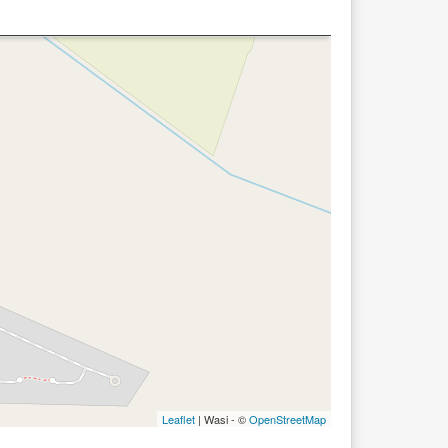
Leaflet
| Wasi - ©
OpenStreetMap