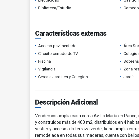
Electricidad
Gas domi
Biblioteca/Estudio
Comedor 
Características externas
Acceso pavimentado
Área Soc
Circuito cerrado de TV
Colegios
Piscina
Sobre ví
Vigilancia
Zona res
Cerca a Jardines y Colegios
Jardín
Descripción Adicional
Vendemos amplia casa cerca Av. La María en Pance, s
y construidos más de 400 m2, distribuidos en 4 habit
vestier y acceso a la terraza verde, tiene amplio estu
remodelada en todas sus maderas, cuenta con bellos j