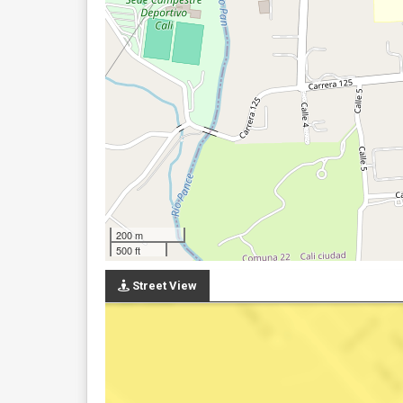
200 m
500 ft
Street View