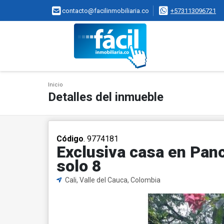
contacto@facilinmobiliaria.co
+573113096721
Inicio
Detalles del inmueble
Código
. 9774181
Exclusiva casa en Panc
solo 8
Cali, Valle del Cauca, Colombia