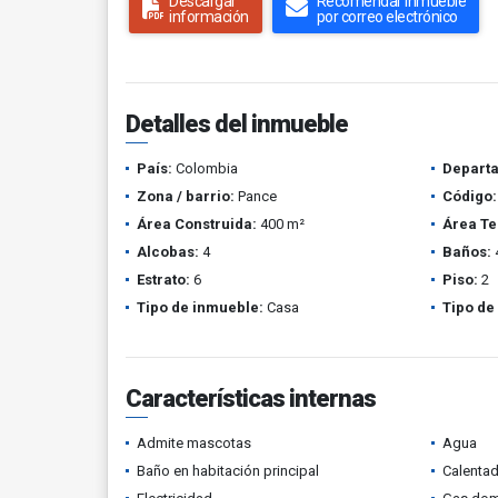
Descargar
Recomendar inmueble
información
por correo electrónico
Detalles del inmueble
País:
Colombia
Depart
Zona / barrio:
Pance
Código:
Área Construida:
400 m²
Área Te
Alcobas:
4
Baños:
Estrato:
6
Piso:
2
Tipo de inmueble:
Casa
Tipo de
Características internas
Admite mascotas
Agua
Baño en habitación principal
Calenta