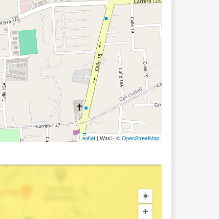
Leaflet
| Wasi - ©
OpenStreetMap