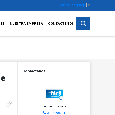
Select Language
▼
RES
NUESTRA EMPRESA
CONTÁCTENOS
Contáctanos
de
Facil inmobiliaria
3113096721