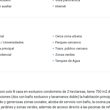
ciliario
Vista panorámica
auxiliar
Internet
ial
Cerca zona urbana
 / Universidades
Parques cercanos
a principal
Trans. público cercano
idencial
Zonas verdes
Tanques de Agua
on solo 8 casa en exclusivo condominio de 2 hectareas, tiene 750 m2 d
aciones (dos con baño exclusivo y lavamanos doble) la habitación princi
dio y generosas zonas sociales, alcoba de servicio con baño, la cocina y
ardines y zonas verdes, además de acceso directo a las piscinas de ni