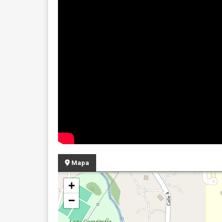
Mapa
+
−