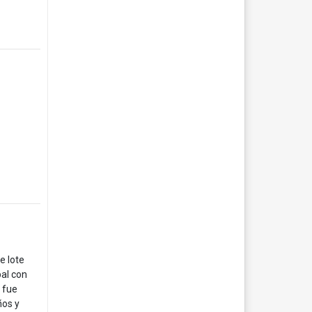
e lote
pal con
a fue
ños y