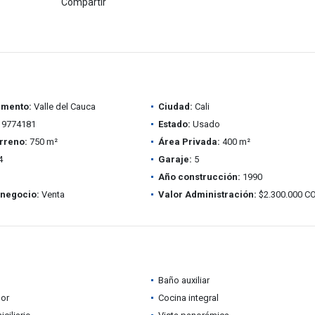
Compartir
amento:
Valle del Cauca
Ciudad:
Cali
9774181
Estado:
Usado
rreno:
750 m²
Área Privada:
400 m²
4
Garaje:
5
Año construcción:
1990
 negocio:
Venta
Valor Administración:
$2.300.000 C
Baño auxiliar
dor
Cocina integral