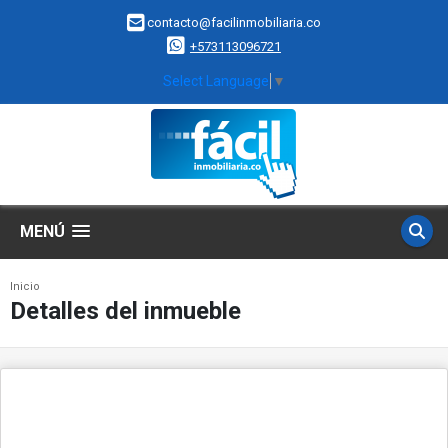
contacto@facilinmobiliaria.co
+573113096721
Select Language
▼
MENÚ
Inicio
Detalles del inmueble