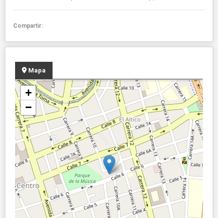
Compartir:
Mapa
+
−