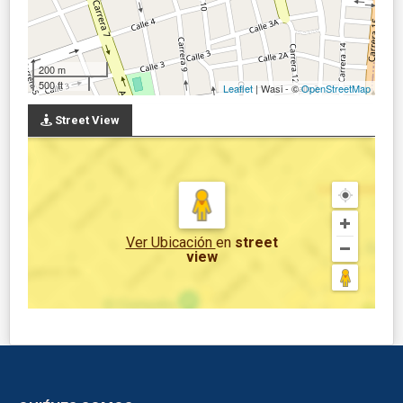
200 m
500 ft
Leaflet
| Wasi - ©
OpenStreetMap
Street View
Ver Ubicación
en
street
view