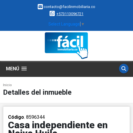
contacto@facilinmobiliaria.co
+573113096721
Select Language
▼
MENÚ
Inicio
Detalles del inmueble
Código
. 8596344
Casa independiente en