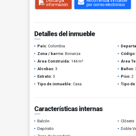
Descargar
Recomendar inmueble
información
por correo electrónico
Detalles del inmueble
País:
Colombia
Depart
Zona / barrio:
Bonanza
Código:
Área Construida:
144 m²
Área Te
Alcobas:
3
Baños:
Estrato:
3
Piso:
2
Tipo de inmueble:
Casa
Tipo de
Características internas
Balcón
Clósets
Depósito
Doble V