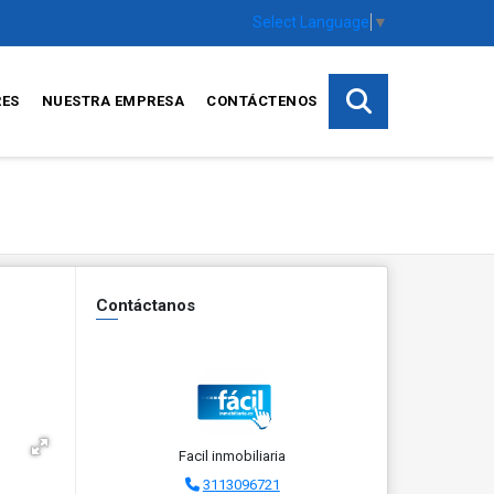
Select Language
▼
RES
NUESTRA EMPRESA
CONTÁCTENOS
Contáctanos
Facil inmobiliaria
3113096721