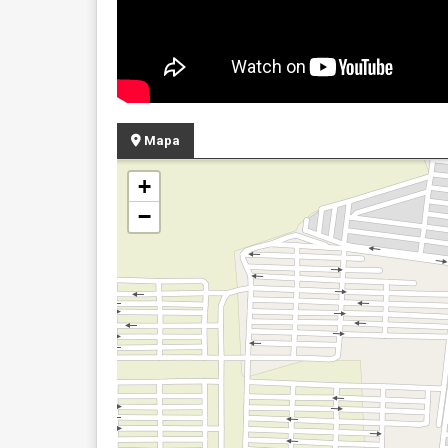
Mapa
+
−