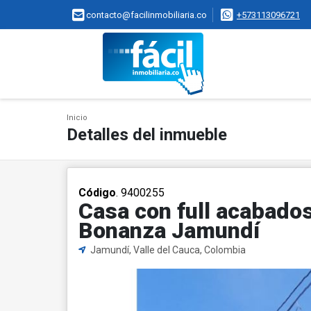
contacto@facilinmobiliaria.co
+573113096721
Inicio
Detalles del inmueble
Código
. 9400255
Casa con full acabados
Bonanza Jamundí
Jamundí, Valle del Cauca, Colombia