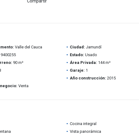
Compartir
amento:
Valle del Cauca
Ciudad:
Jamundí
9400255
Estado:
Usado
rreno:
90 m²
Área Privada:
144 m²
3
Garaje:
1
Año construcción:
2015
 negocio:
Venta
Cocina integral
entana
Vista panorámica