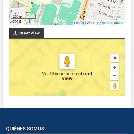
200 m
500 ft
Leaflet
| Wasi - ©
OpenStreetMap
Street View
Ver Ubicación
en
street
view
QUIÉNES SOMOS