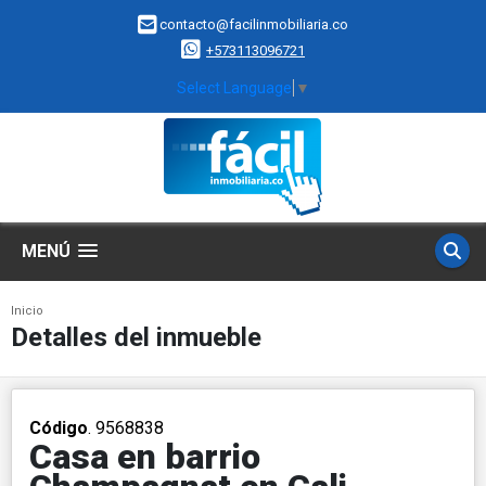
contacto@facilinmobiliaria.co
+573113096721
Select Language
▼
MENÚ
Inicio
Detalles del inmueble
Código
. 9568838
Casa en barrio