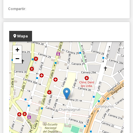
Compartir:
Mapa
+
−