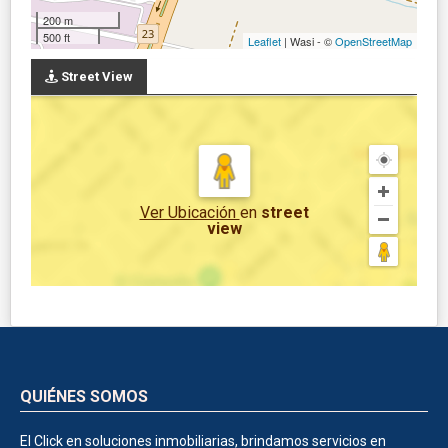
200 m
500 ft
Leaflet
| Wasi - ©
OpenStreetMap
Street View
Ver Ubicación
en
street
view
QUIÉNES SOMOS
El Click en soluciones inmobiliarias, brindamos servicios en