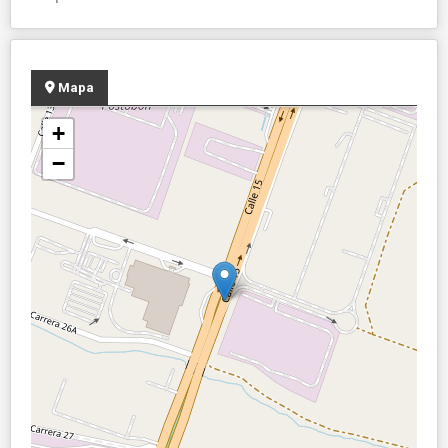
Mapa
+
−