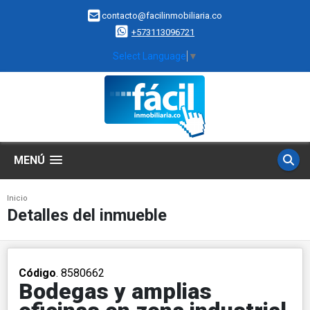
contacto@facilinmobiliaria.co
+573113096721
Select Language
▼
MENÚ
Inicio
Detalles del inmueble
Código
. 8580662
Bodegas y amplias