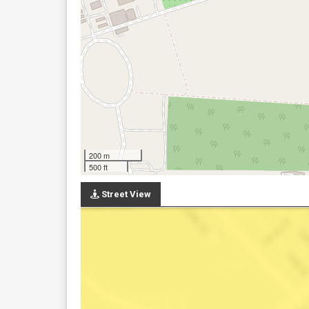
200 m
500 ft
Street View