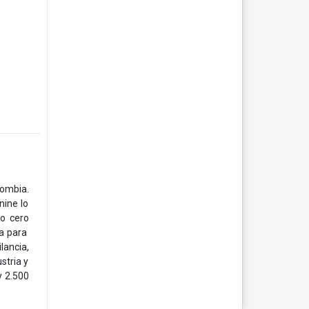
lombia.
nine lo
to cero
da para
lancia,
stria y
y 2.500