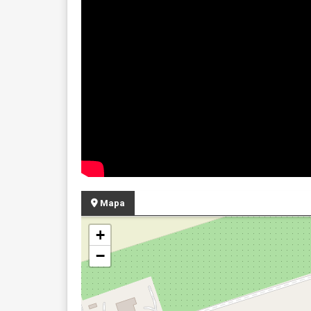
Mapa
+
−