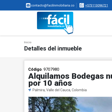
contacto@facilinmobiliaria.co
+573113096721
Inicio
Detalles del inmueble
Código
. 9707980
Alquilamos Bodegas nu
por 10 años
Palmira, Valle del Cauca, Colombia