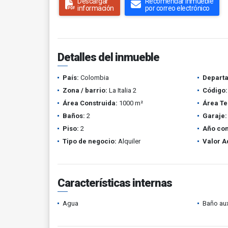
Descargar
Recomendar inmueble
información
por correo electrónico
Detalles del inmueble
País:
Colombia
Depart
Zona / barrio:
La Italia 2
Código:
Área Construida:
1000 m²
Área Te
Baños:
2
Garaje:
Piso:
2
Año con
Tipo de negocio:
Alquiler
Valor A
Características internas
Agua
Baño aux