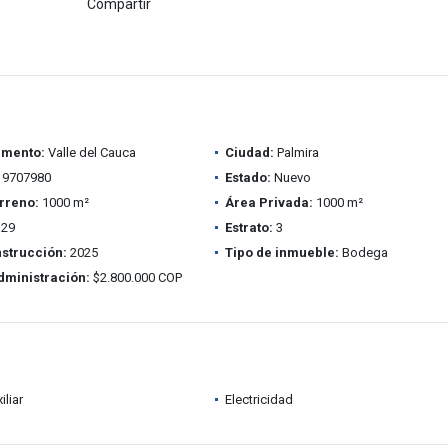
Compartir
amento:
Valle del Cauca
Ciudad:
Palmira
9707980
Estado:
Nuevo
rreno:
1000 m²
Área Privada:
1000 m²
29
Estrato:
3
strucción:
2025
Tipo de inmueble:
Bodega
dministración:
$2.800.000 COP
iliar
Electricidad