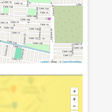
Leaflet
| Wasi - ©
OpenStreetMap