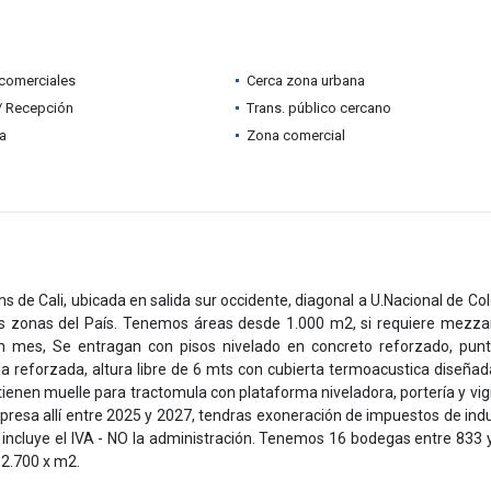
comerciales
Cerca zona urbana
 / Recepción
Trans. público cercano
ia
Zona comercial
de Cali, ubicada en salida sur occidente, diagonal a U.Nacional de Co
tes zonas del País. Tenemos áreas desde 1.000 m2, si requiere mezza
on mes, Se entragan con pisos nivelado en concreto reforzado, pun
ia reforzada, altura libre de 6 mts con cubierta termoacustica diseña
 tienen muelle para tractomula con plataforma niveladora, portería y vigi
resa allí entre 2025 y 2027, tendras exoneración de impuestos de indu
 incluye el IVA - NO la administración. Tenemos 16 bodegas entre 833 
2.700 x m2.