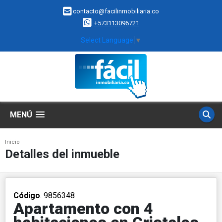
contacto@facilinmobiliaria.co
+573113096721
Select Language
▼
MENÚ
Inicio
Detalles del inmueble
Código
. 9856348
Apartamento con 4