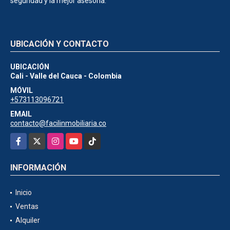
seguridad y la mejor asesoría.
UBICACIÓN Y CONTACTO
UBICACIÓN
Cali - Valle del Cauca - Colombia
MÓVIL
+573113096721
EMAIL
contacto@facilinmobiliaria.co
Facebook
X
Instagram
YouTube
TikTok
INFORMACIÓN
Inicio
Ventas
Alquiler