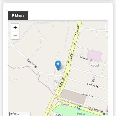
Mapa
+
−
200 m