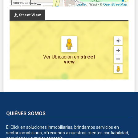
500 ft
Leaflet
| Wasi - ©
OpenStreetMap
Street View
Ver Ubicación
en
street
view
QUIÉNES SOMOS
El Click en soluciones inmobiliarias, brindamos servicios en
sector inmobiliario, ofreciendo a nuestros clientes confiabilidad,