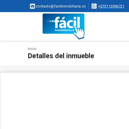
contacto@facilinmobiliaria.co
+573113096721
Inicio
Detalles del inmueble