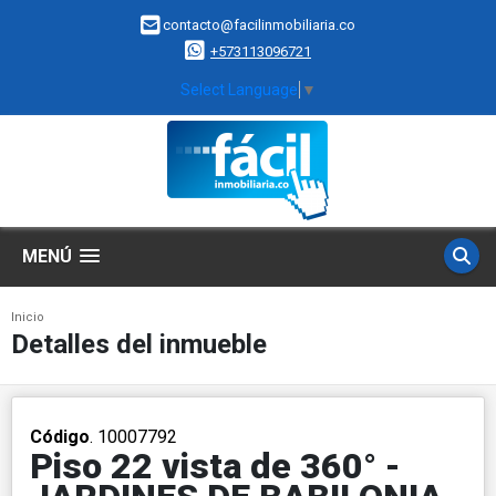
contacto@facilinmobiliaria.co
+573113096721
Select Language
▼
MENÚ
Inicio
Detalles del inmueble
Código
. 10007792
Piso 22 vista de 360° -