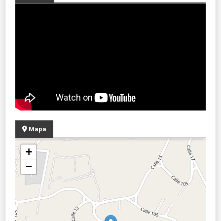
Mapa
+
−