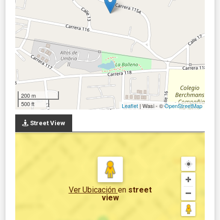
200 m
500 ft
Leaflet
| Wasi - ©
OpenStreetMap
Street View
Ver Ubicación
en
street
view